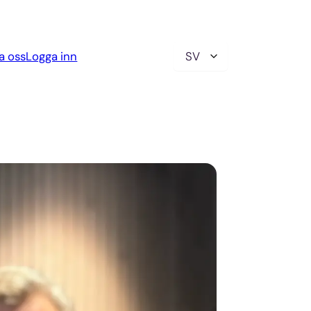
Välj
a oss
Logga inn
ett
språk