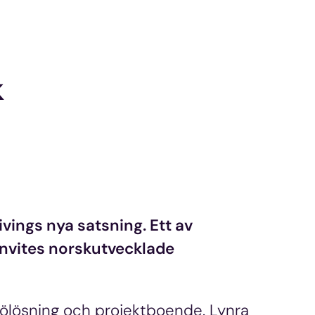
k
ivings nya satsning. Ett av
Invites norskutvecklade
ölösning och projektboende. Lynra