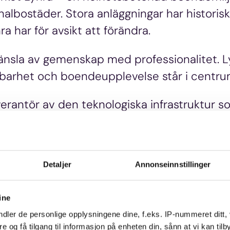
albostäder. Stora anläggningar har historis
ra har för avsikt att förändra.
nsla av gemenskap med professionalitet. Ly
llbarhet och boendeupplevelse står i centru
erantör av den teknologiska infrastruktur so
tresa för de boende.
Detaljer
Annonseinnstillinger
ch tillgänglighet
ine
dler de personlige opplysningene dine, f.eks. IP-nummeret ditt,
re og få tilgang til informasjon på enheten din, sånn at vi kan ti