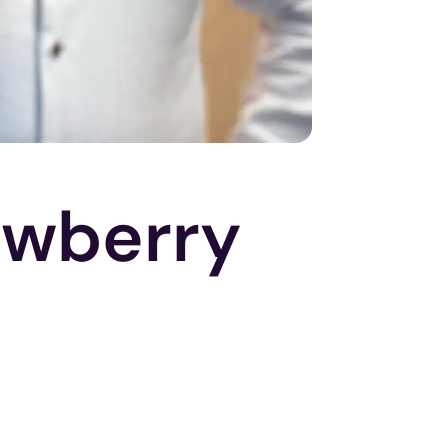
awberry