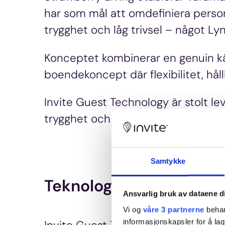
har som mål att omdefiniera person
trygghet och låg trivsel – något Lyn
Konceptet kombinerar en genuin kä
boendekoncept där flexibilitet, hå
Invite Guest Technology är stolt lev
trygghet och en modern digital gäs
Samtykke
Teknologi för trygghet o
Ansvarlig bruk av dataene d
Vi og
våre 3 partnerne
behan
informasjonskapsler for å lag