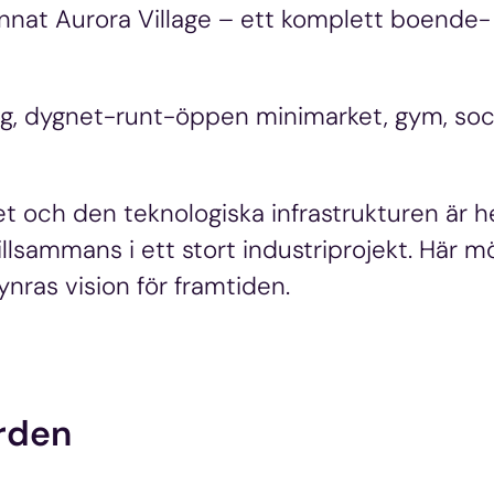
nnat Aurora Village – ett komplett boende-
rang, dygnet-runt-öppen minimarket, gym, so
 och den teknologiska infrastrukturen är h
llsammans i ett stort industriprojekt. Här m
ras vision för framtiden.
orden