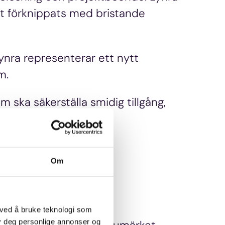
kt förknippats med bristande
nra representerar ett nytt
m.
m ska säkerställa smidig tillgång,
Om
 ved å bruke teknologi som
lby deg personlige annonser og