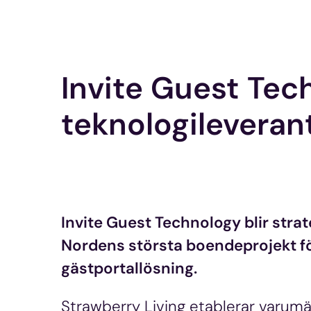
Invite Guest Tech
teknologileverant
Invite Guest Technology blir strat
Nordens största boendeprojekt för
gästportallösning.
Strawberry Living etablerar varum