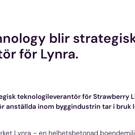
nology blir strategis
ör för
Lynra.
egisk teknologileverantör för Strawberry L
 anställda inom byggindustrin tar i bruk 
ärket Lynra – en helhetsbetonad boendemilj