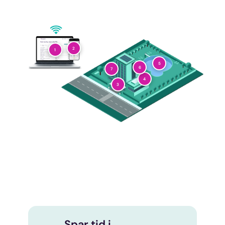
2
1
5
6
7
4
3
Spar tid i