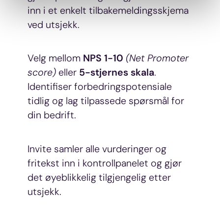
samtykke fra erklæringen om informasjonskapsler.
inn i et enkelt tilbakemeldingsskjema
ved utsjekk.
Vi bruker cookies for å analysere trafikken vår, levere
sosiale mediefunksjoner og gi innhold og annonser et
personlig preg.
Velg mellom
NPS 1-10
(Net Promoter
score)
eller
5-stjernes skala
.
Vi deler dessuten informasjon om hvordan du bruker
Identifiser forbedringspotensiale
nettstedet vårt, med partnerne våre innen sosiale medier,
tidlig og lag tilpassede spørsmål for
annonsering og analysearbeid, som kan kombinere den
med annen informasjon du har gjort tilgjengelig for dem,
din bedrift.
eller som de har samlet inn gjennom din bruk av
tjenestene deres.
Invite samler alle vurderinger og
fritekst inn i kontrollpanelet og gjør
det øyeblikkelig tilgjengelig etter
utsjekk.