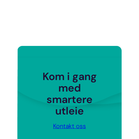
Kom i gang
med
smartere
utleie
Kontakt oss