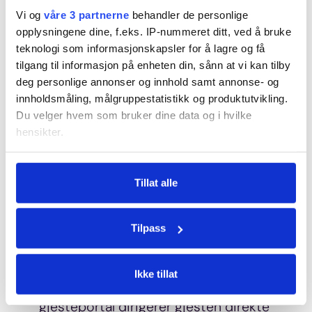
Vi og
våre 3 partnerne
behandler de personlige
opplysningene dine, f.eks. IP-nummeret ditt, ved å bruke
teknologi som informasjonskapsler for å lagre og få
tilgang til informasjon på enheten din, sånn at vi kan tilby
deg personlige annonser og innhold samt annonse- og
innholdsmåling, målgruppestatistikk og produktutvikling.
Du velger hvem som bruker dine data og i hvilke
hensikter.
Hvis du gir oss lov, vil vi også gjerne:
Tillat alle
Innhente informasjon om den geografiske
Gjestevurderinger
beliggenheten din, som kan være nøyaktig innenfor
flere meter
Tilpass
Identifisere enheten din ved å aktivt skanne den
for bestemte karakteristikker (fingeravtrykk)
Få direkte tilbakemelding fra gjesten
Under
mer info
kan du lese om hvordan dine personlige
Ikke tillat
etter endt besøk. Invite InStay
data behandles og hvordan du kan velge hvordan de skal
gjesteportal dirigerer gjesten direkte
brukes. Du kan hele tiden endre eller trekke tilbake ditt