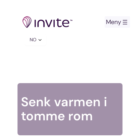
Hopp
til
innhold
Velg
et
språk
Senk varmen i
tomme rom