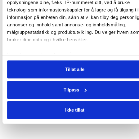
opplysningene dine, f.eks. IP-nummeret ditt, ved å bruke
teknologi som informasjonskapsler for å lagre og få tilgang til
informasjon på enheten din, sånn at vi kan tilby deg personli
annonser og innhold samt annonse- og innholdsmåling,
målgruppestatistikk og produktutvikling. Du velger hvem so
bruker dine data og i hvilke hensikter.
Hvis du gir oss lov, vil vi også gjerne:
Innhente informasjon om den geografiske
Tillat alle
beliggenheten din, som kan være nøyaktig innenfor flere
meter
Identifisere enheten din ved å aktivt skanne den for
Tilpass
bestemte karakteristikker (fingeravtrykk)
Under
mer info
kan du lese om hvordan dine personlige dat
behandles og hvordan du kan velge hvordan de skal brukes.
Ikke tillat
Du kan hele tiden endre eller trekke tilbake ditt samtykke fra
erklæringen om informasjonskapsler.
Vi bruker cookies for å analysere trafikken vår, levere sosial