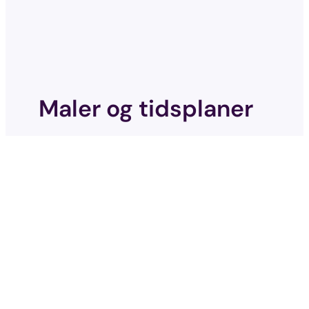
Maler og tidsplaner
Grupper alle varmeenheter som skal
operere på samme måte i en praktisk
mal. Plattformen vår lar deg sette
presise tidsplaner, slik at ovnene
varmer når det er nødvendig, og
optimaliserer energisparing når det
er mulig.