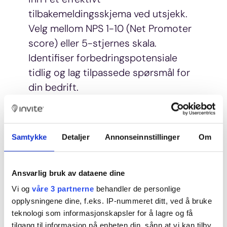
tilbakemeldingsskjema ved utsjekk.
Velg mellom NPS 1-10 (Net Promoter
score) eller 5-stjernes skala.
Identifiser forbedringspotensiale
tidlig og lag tilpassede spørsmål for
din bedrift.
Invite samler alle vurderinger og
fritekst inn i kontrollpanelet og gjør
Samtykke
Detaljer
Annonseinnstillinger
Om
det øyeblikkelig tilgjengelig etter
utsjekk.
Ansvarlig bruk av dataene dine
Vi og
våre 3 partnerne
behandler de personlige
opplysningene dine, f.eks. IP-nummeret ditt, ved å bruke
teknologi som informasjonskapsler for å lagre og få
tilgang til informasjon på enheten din, sånn at vi kan tilby