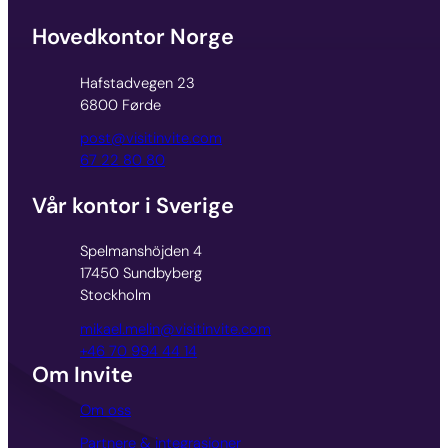
Hovedkontor Norge
Hafstadvegen 23
6800 Førde
post@visitinvite.com
67 22 80 80
Vår kontor i Sverige
Spelmanshöjden 4
17450 Sundbyberg
Stockholm
mikael.melin@visitinvite.com
+46 70 994 44 14
Om Invite
Om oss
Partnere & integrasjoner