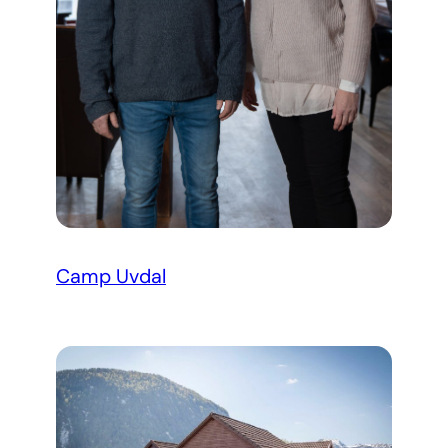
personlig preg.
Vi deler dessuten informasjon om hvordan du bruker
nettstedet vårt, med partnerne våre innen sosiale medier,
annonsering og analysearbeid, som kan kombinere den
med annen informasjon du har gjort tilgjengelig for dem,
eller som de har samlet inn gjennom din bruk av
tjenestene deres.
Camp Uvdal