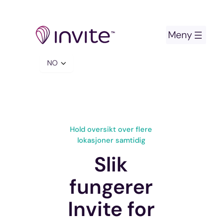
Hopp
til
innhold
Velg
et
språk
Hold oversikt over flere
lokasjoner samtidig
Slik
fungerer
Invite for