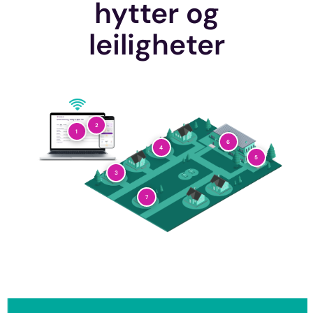
hytter og
leiligheter
2
1
6
4
5
3
7