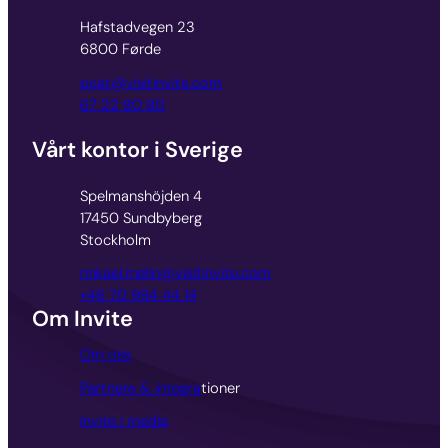
Hafstadvegen 23
6800 Førde
post@visitinvite.com
67 22 80 80
Vårt kontor i Sverige
Spelmanshöjden 4
17450 Sundbyberg
Stockholm
mikael.melin@visitinvite.com
+46 70 994 44 14
Om Invite
Om oss
Partnere & integra
tioner
Invite i media