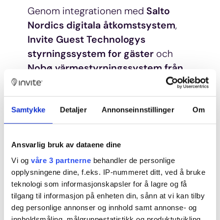
Genom integrationen med
Salto
Nordics digitala åtkomstsystem
,
Invite Guest Technologys
styrningssystem for gäster
och
Nobø värmestyrningssystem från
Glen Dimplex
, får anläggningshotell
nu en modern lösning som både
effektiviserar driften och minskar
Samtykke
Detaljer
Annonseinnstillinger
Om
energikostnaderna.
Ansvarlig bruk av dataene dine
Lösningen möjliggör automatisk
Vi og
våre 3 partnerne
behandler de personlige
temperaturstyrning baserat på
opplysningene dine, f.eks. IP-nummeret ditt, ved å bruke
gästens in- och utcheckning,
teknologi som informasjonskapsler for å lagre og få
samtidigt som den ger säker och
tilgang til informasjon på enheten din, sånn at vi kan tilby
flexibel åtkomst via mobiltelefon eller
deg personlige annonser og innhold samt annonse- og
kod. Arbetarna får tillgång till all
innholdsmåling, målgruppestatistikk og produktutvikling.