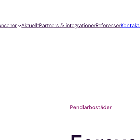
anscher
Aktuellt
Partners & integrationer
Referenser
Kontakt
Pendlarbostäder