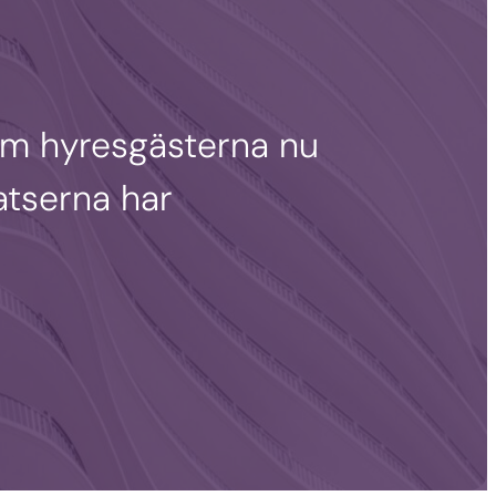
om hyresgästerna nu
atserna har