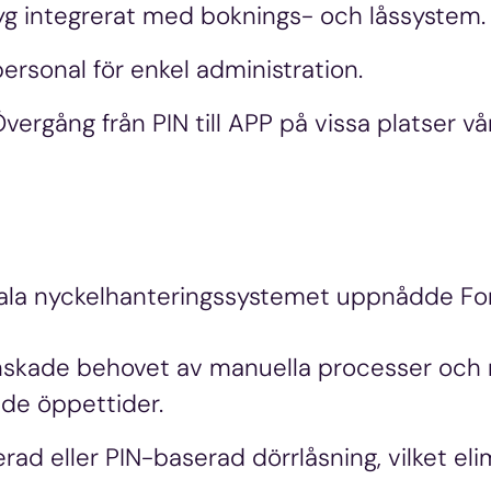
tyg integrerat med boknings- och låssystem.
ersonal för enkel administration.
vergång från PIN till APP på vissa platser v
ala nyckelhanteringssystemet uppnådde For
nskade behovet av manuella processer och 
ade öppettider.
 eller PIN-baserad dörrlåsning, vilket elimi