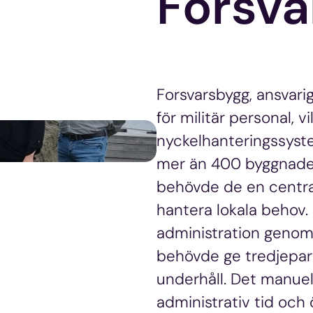
Forsva
Forsvarsbygg, ansvari
för militär personal, v
nyckelhanteringssyst
mer än 400 byggnader
behövde de en centra
hantera lokala behov. 
administration genom
behövde ge tredjeparts
underhåll. Det manue
administrativ tid och 