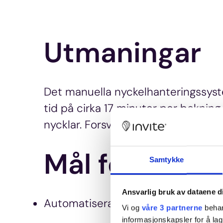
Utmaningar
Det manuella nyckelhanteringssyste
tid på cirka 17 minuter per bokning.
nycklar. Forsvarsbygg ville minska d
Mål för syst
Samtykke
Ansvarlig bruk av dataene d
Automatisera gäståtkomst baserat 
Vi og
våre 3 partnerne
behan
informasjonskapsler for å lag