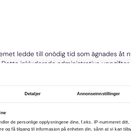
met ledde till onödig tid som ägnades åt ny
 Detta inkluderade administrativa uppgifter, 
enna tid samtidigt som de ville förbättra sä
emet
Detaljer
Annonseinnstillinger
ine
på bokningsinformation.
dler de personlige opplysningene dine, f.eks. IP-nummeret ditt,
re og få tilgang til informasjon på enheten din, sånn at vi kan ti