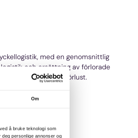
ckellogistik, med en genomsnittlig
logistik och ersättning av förlorade
kerheten kring nyckelförlust.
Om
 ved å bruke teknologi som
lby deg personlige annonser og