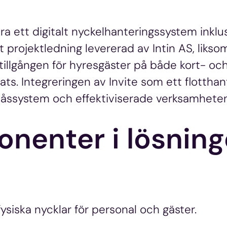
a ett digitalt nyckelhanteringssystem inklu
 projektledning levererad av Intin AS, liksom
illgången för hyresgäster på både kort- oc
ts. Integreringen av Invite som ett flotthan
låssystem och effektiviserade verksamheten
onenter i lösnin
ysiska nycklar för personal och gäster.