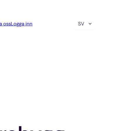
Välj
a oss
Logga inn
ett
språk