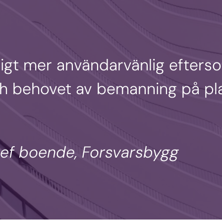
ligt mer användarvänlig efters
ch behovet av bemanning på pl
Chef boende, Forsvarsbygg