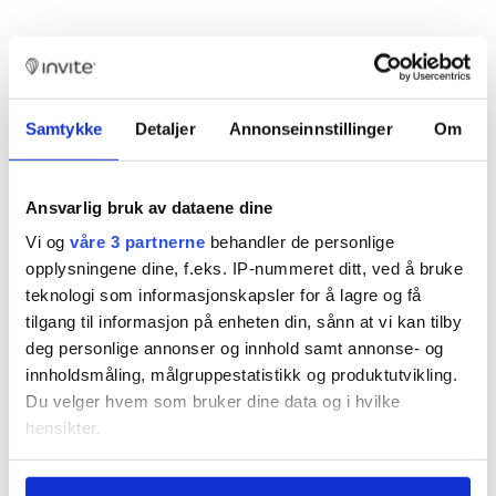
Samtykke
Detaljer
Annonseinnstillinger
Om
Ansvarlig bruk av dataene dine
Remote admin
Vi og
våre 3 partnerne
behandler de personlige
Help your guests
opplysningene dine, f.eks. IP-nummeret ditt, ved å bruke
teknologi som informasjonskapsler for å lagre og få
even if you are at a
tilgang til informasjon på enheten din, sånn at vi kan tilby
different location.
deg personlige annonser og innhold samt annonse- og
The control center
innholdsmåling, målgruppestatistikk og produktutvikling.
also lets you grant
Du velger hvem som bruker dine data og i hvilke
access and digital
hensikter.
keys to service
Hvis du gir oss lov, vil vi også gjerne:
personnel, without