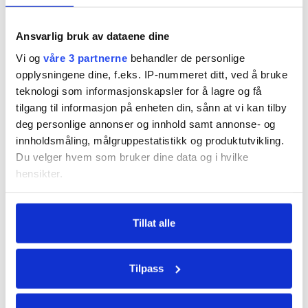
Invite collects all ratings and free-
Ansvarlig bruk av dataene dine
text responses in the control panel
Vi og
våre 3 partnerne
behandler de personlige
and makes them instantly available
opplysningene dine, f.eks. IP-nummeret ditt, ved å bruke
after check-out.
teknologi som informasjonskapsler for å lagre og få
tilgang til informasjon på enheten din, sånn at vi kan tilby
deg personlige annonser og innhold samt annonse- og
innholdsmåling, målgruppestatistikk og produktutvikling.
Du velger hvem som bruker dine data og i hvilke
hensikter.
Hvis du gir oss lov, vil vi også gjerne:
Tillat alle
Innhente informasjon om den geografiske
beliggenheten din, som kan være nøyaktig innenfor
flere meter
Tilpass
Invite Hotel
Identifisere enheten din ved å aktivt skanne den
for bestemte karakteristikker (fingeravtrykk)
Nordfjord