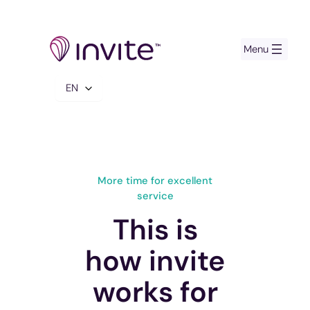
Skip
to
content
Choose
a
language
More time for excellent
service
This is
how invite
works for