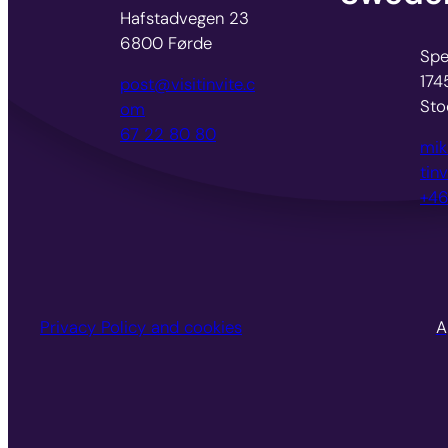
Hafstadvegen 23
6800 Førde
Spe
174
post@visitinvite.c
Sto
om
67 22 80 80
mik
tin
+46
Privacy Policy and cookies
A