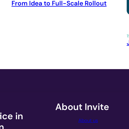
From Idea to Full-Scale Rollout
About Invite
ice in
About us
n