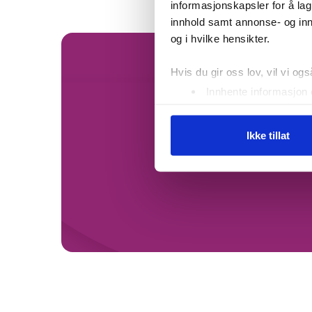
informasjonskapsler for å lag
innhold samt annonse- og inn
og i hvilke hensikter.
Hvis du gir oss lov, vil vi ogs
Innhente informasjon 
Identifisere enheten d
Under
mer info
kan du lese 
h
Ikke tillat
Du kan hele tiden endre eller
Vi bruker cookies for å analy
preg.
Vi deler dessuten informasjo
annonsering og analysearbeid
de har samlet inn gjennom di