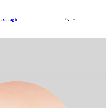
Choose
t us
Log in
a
language