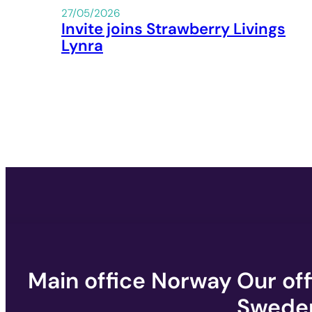
27/05/2026
Invite joins Strawberry Livings
Lynra
Main office Norway
Our off
Swede