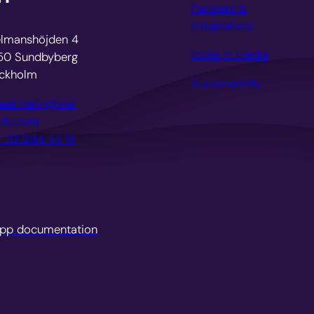
Partners &
integrations
lmanshöjden 4
Invite in media
50 Sundbyberg
ckholm
Sustainability
ael.melin@visi
vite.com
 70 994 44 14
pp documentation