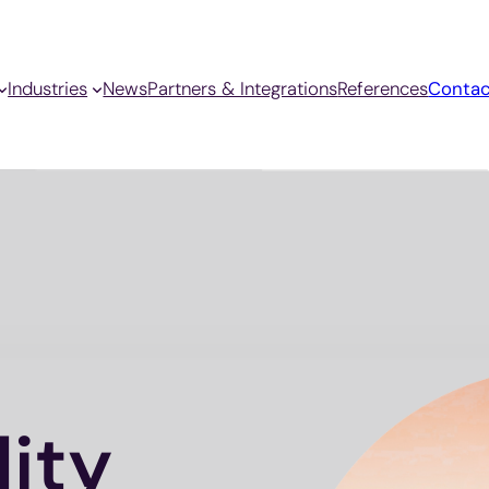
Industries
News
Partners & Integrations
References
Contac
lity