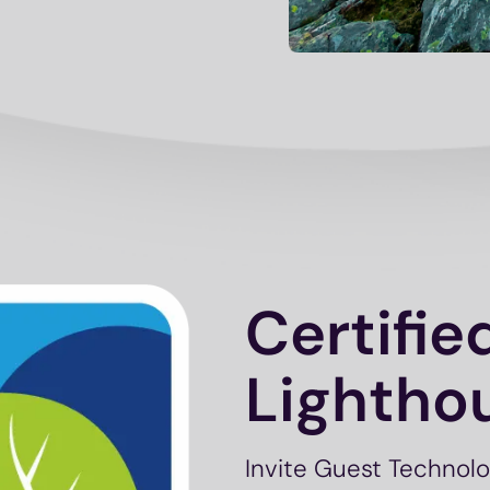
Certifie
Lightho
Invite Guest Technolo