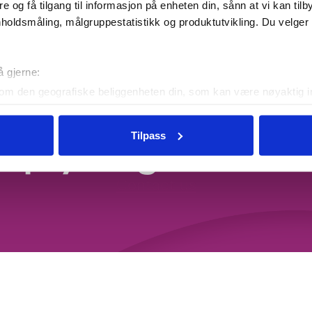
re og få tilgang til informasjon på enheten din, sånn at vi kan ti
holdsmåling, målgruppestatistikk og produktutvikling. Du velge
å gjerne:
We are happy to
om den geografiske beliggenheten din, som kan være nøyaktig in
in ved å aktivt skanne den for bestemte karakteristikker (fingera
om hvordan dine personlige data behandles og hvordan du kan v
elp you get start
Tilpass
 trekke tilbake ditt samtykke fra erklæringen om informasjonskap
sere trafikken vår, levere sosiale mediefunksjoner og gi innhold 
Contact us
n om hvordan du bruker nettstedet vårt, med partnerne våre inne
, som kan kombinere den med annen informasjon du har gjort til
n bruk av tjenestene deres.