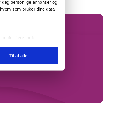
lby deg personlige annonser og
r hvem som bruker dine data
nenfor flere meter
vtrykk)
elge hvordan de skal brukes.
ed
Tillat alle
sler.
og annonser et personlig
n sosiale medier,
gjengelig for dem, eller som