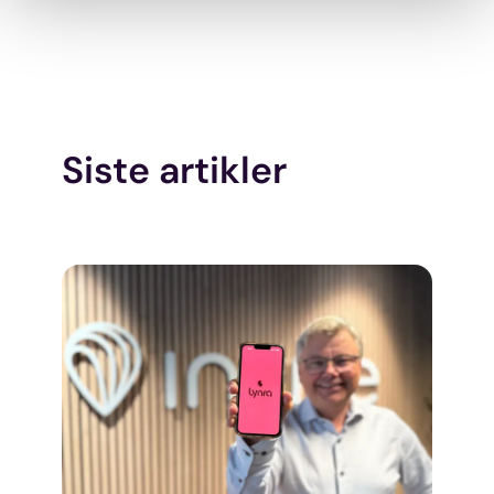
Vi bruker cookies for å analysere trafikken vår, levere
sosiale mediefunksjoner og gi innhold og annonser et
personlig preg.
Vi deler dessuten informasjon om hvordan du bruker
Siste artikler
nettstedet vårt, med partnerne våre innen sosiale medier,
annonsering og analysearbeid, som kan kombinere den
med annen informasjon du har gjort tilgjengelig for dem,
eller som de har samlet inn gjennom din bruk av
tjenestene deres.