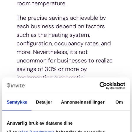
room temperature.
The precise savings achievable by
each business depend on factors
such as the heating system,
configuration, occupancy rates, and
more. Nevertheless, it’s not
uncommon for businesses to realize
savings of 30% or more by
implementing systematic
temperature control.
Samtykke
Detaljer
Annonseinnstillinger
Om
Importantly, energy conservation
serves both economic and
Ansvarlig bruk av dataene dine
sustainability goals. Furthermore, it