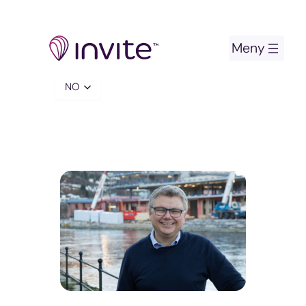
Hopp
til
innhold
Velg
et
språk