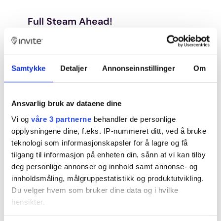
Full Steam Ahead!
As we step into the new year, we’re
ramping up our team to support the
Samtykke
Detaljer
Annonseinnstillinger
Om
industry with digitalization,
automation, and innovative self-
service solutions.
Ansvarlig bruk av dataene dine
Vi og
våre 3 partnerne
behandler de personlige
2023 was incredibly inspiring for
opplysningene dine, f.eks. IP-nummeret ditt, ved å bruke
Invite’s progress, and we’re
teknologi som informasjonskapsler for å lagre og få
committed to maintaining this
tilgang til informasjon på enheten din, sånn at vi kan tilby
deg personlige annonser og innhold samt annonse- og
momentum in 2024.
innholdsmåling, målgruppestatistikk og produktutvikling.
Du velger hvem som bruker dine data og i hvilke
Here’s to a fantastic new year
hensikter.
ahead for all our partners,