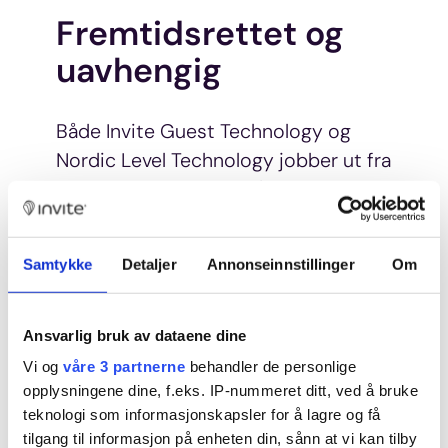
Fremtidsrettet og
uavhengig
Både Invite Guest Technology og
Nordic Level Technology jobber ut fra
en felles ambisjon om å skape en
fleksibel og fremtidsrettet helhet, der
lås, adgang og den digitale
Samtykke
Detaljer
Annonseinnstillinger
Om
gjestereisen kan videreutvikles over
tid.
Ansvarlig bruk av dataene dine
Løsningen bygger på et
Vi og
våre 3 partnerne
behandler de personlige
leverandøruavhengig prinsipp, der
opplysningene dine, f.eks. IP-nummeret ditt, ved å bruke
hotellet ikke bindes til én enkelt
teknologi som informasjonskapsler for å lagre og få
produsent eller plattform. Nordic
tilgang til informasjon på enheten din, sånn at vi kan tilby