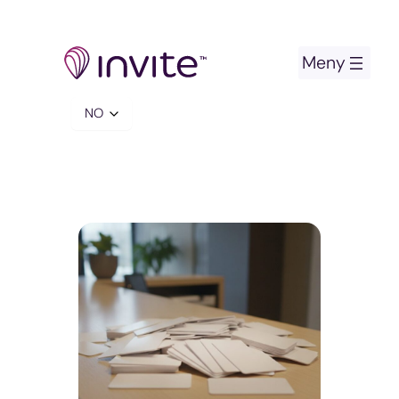
Hopp
til
innhold
Velg
et
språk