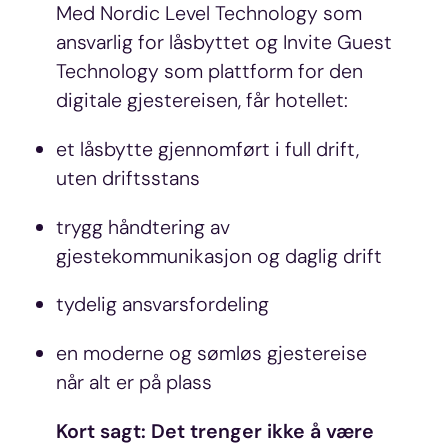
personlig preg.
Med Nordic Level Technology som
ansvarlig for låsbyttet og Invite Guest
Vi deler dessuten informasjon om hvordan du bruker
Technology som plattform for den
nettstedet vårt, med partnerne våre innen sosiale medier,
digitale gjestereisen, får hotellet:
annonsering og analysearbeid, som kan kombinere den
med annen informasjon du har gjort tilgjengelig for dem,
et låsbytte gjennomført i full drift,
eller som de har samlet inn gjennom din bruk av
uten driftsstans
tjenestene deres.
trygg håndtering av
gjestekommunikasjon og daglig drift
tydelig ansvarsfordeling
en moderne og sømløs gjestereise
når alt er på plass
Kort sagt: Det trenger ikke å være